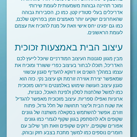
ומוכר תהיינה גבוהות משמעותית לעומת שירותי
אדריכלים בעלי סטודיו קטן. כמו כן, הסבירות גבוהה
שהאחרונים ישקיעו יותר מאמצים וזמן בפרויקט שלכם,
כמו גם יפגינו יחס אישי וזאת על מנת להוכיח את עצמם
לעומת הראשונים.
עיצוב הבית באמצעות זכוכית
מבין מגוון סגנונות העיצוב המודרניים שיוכל לייעץ לכם
האדריכל, תוכלו לבחור בעיצוב כפרי ששורד ומוכיח את
עצמו במהלך השנים או דווקא להעדיף סגנון עכשווי
שמאפשר יצירת אווירה זורמת וקו עיצוב נקי. כזה הוא
סגנון עיצוב העושה שימוש באלמנטים וריהוט מזכוכית
כמו למשל שולחנות לסלון ולפינת האוכל, כונניות,
ארוניות ואפילו ספריות. עיצוב מזכוכית מאפשר להגדיל
את שטח הבית וליצור תחושה של חלל גדול, פתוח
וזורם. אפשר להשתמש בסקאלה משתנה של גוונים
שקופים ולא להסתפק בגוון שקוף לגמרי כמו גוונים
אפורים שקופים, ירוקים שקופים וזאת תוך שילוב עם
חומרים נוספים כמו למשך מתכת בצבע חזק ובוהק.