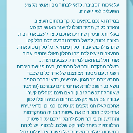
על איכות הסביבה, כדאי לבחור מבין אנשי מקצוע
הפועלים לפי גישה זו.
במידה ואינכם בקיאים כל כך בתחום העיצוב
והאדריכלות, תמיד תוכלו להיעזר באנשי מקצוע
בעלי וותק וניסיון שידריכו אתכם כיצד לעצב את הבית
בצורה נכונה, למשל במידה ובבעלותכם חלל קטן
שתרצו לרכוש עבורו סלון פינתי או כל סלון מסוג אחר,
המעצבים ייעצו לכם מהו הסלון האולטימטיבי עבור
אותו חלל בהתאם למידות, לצבעים ועוד…
בשלב מתקדם יותר של הבחירה, בעת פגישת היכרות
רשמית עם מספר מצומצם של אדריכלים שכבר
התרשמתם מהסגנון שמציעים, כדאי לברר מספר
נושאים. חשוב לוודא את זמינותם עבורכם (פרמטר
שאזור להתפשר לגביו) והאם הינם מנהלים קשרי
עבודה עם אנשי מקצוע בתחום הבניה ויוכלו לכוון
אתכם לאלו המומלצים מניסיונם. כמו כן, כדאי שיהיו
אדריכלים המכירים את שיטות הבנייה המתקדמות
והחדשניות ביותר ויוכלו להמליץ לכם על השיטות
הרלוונטיות ביותר לפרויקט שלכם. לבסוף, יש לקחת
בחשבון כי עלויות השירות של משרד אדריכלות גדול