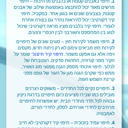
1.
חיפוי באבנים קטנות או בלבנים מרהיבות – חיפוי
מרשים מאוד יכול להתבצע באמצעות שילוב של אבנים
קטנות, בצבעים שונים או בגוון אחד. במקביל, חיפוי
קיר דקורטיבי יכול להיראות נהדר גם בצורה אחרת
לגמרי. חיפוי קיר בלבנים מציג מראה דקורטיבי שיכול
לנוע בין המחספס והאורבני לבין הכפרי והנעים.
2.
חיפוי משמר לקירות חוץ – סוגים שונים של חיפויים
לקירות חוץ מביאים עימם לא רק ניחוח חדש, מקסים
ויפה אלא גם אפקט משמר.
חיפוי קיר חיצוני
שומר על
הקיר מפני קורוזיה, התהוות סדקים, הצטברות של
לכלוך. חיפוי איכותי מספק הגנה מפגעי מזג האוויר,
ממש כפי שקרם הגנה מגן על העור של גופנו מפני
קרינת השמש העזה.
3.
חיפויים נקיים לכל החדרים – משווקים ויצרנים
מובילים כמו שבירו מציעים כיום חיפויים בדרגת ניקיון
גבוהה לכל חדר מחדרי הבית. יש אפשרות לחיפויים
מרהיבים לחדרי אורחים, לסלון, לחדרי הורים,
לאמבטיה.
4.
חיפוי עמיד בזכוכית – חיפוי קיר דקורטיבי לא חייב