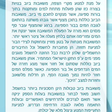
על מנת למנוע מקרי הצפה, משאבות ביוב בנויות
בצורה כזו שהן פועלות מתחת למים ומותקנות בתוך
בורות ספיגה, אשר מנקזים לתוכם מי ביוב. משאבות
הביוב כוללות בתוכן מצוף אשר גובהו משתנה בהתאם
לגובה המים בבור הספיגה. ברגע שהמצוף עובר סף
מסוים הוא מורה על הפעלת המשאבה אשר יונקת את
המים ומזרימה אותם בלחץ מעלה אל צינור ראשי יותר.
המשאבות מונחות על בטון מזויין ומחוזקות לצידי הבור
למניעת תזוזה. הן מחוברות לחשמל וכל החיבורים
החשמליים שלהן לרבות כבל ההזנה לחשמל מוגנים
מפני מים ע"פ התקן הישראלי המחמיר. אותן משאבות
ביוב כוללות שסתום אל חזור אשר מונע חזרה של
המים הנדחפים אל בור הספיגה. כאשר מפלס המים
חוזר להיות נמוך מגובה הסף, הן חדלות מלשאוב
וחוזרות למצב "היכון".
משאבות ביוב טבולות הינן חסכוניות ביותר בחשמל.
חשוב מאוד לבחור במשאבות בעלות הספק יניקה
אשר תואם לצרכים ולתרחישים האפשריים ובעלות
התאמה מלאה לגובה הדחיפה הנדרש, למניעת
התעייפות המנוע וניצול מלא של יכולתו.