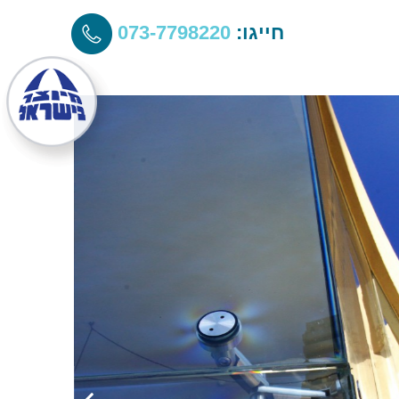
חייגו:
073-7798220