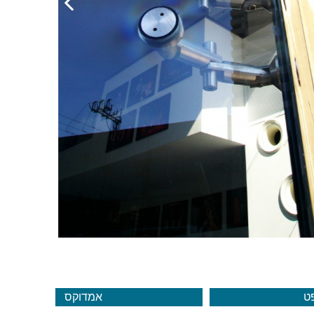
ט
אמדוקס