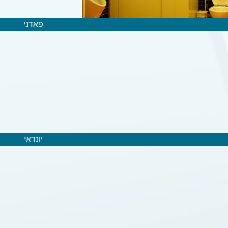
פאדני
יונדאי