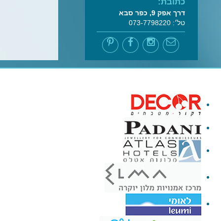
כתובת:
דרך אפק 9, כפר סבא
טל׳: 073-7798220