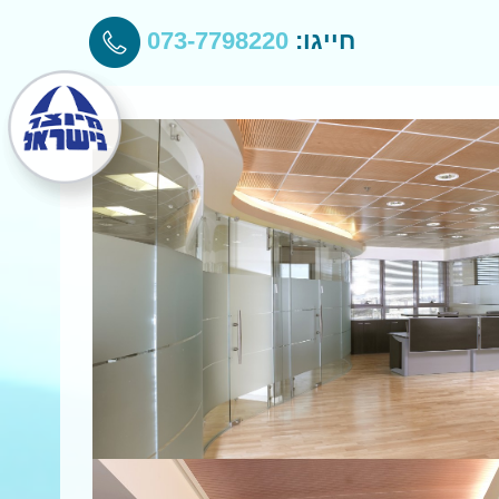
חייגו:
073-7798220